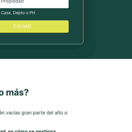
s Casa, Depto o PH
ENVIAR
do más?
n vacías gran parte del año o
dad, es cómo se gestiona.