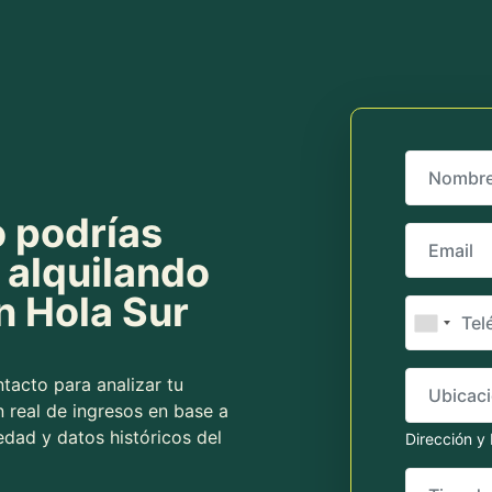
Nombre
 podrías
Email
 alquilando
n Hola Sur
Teléfono
Ubicacion 
tacto para analizar tu
 real de ingresos en base a
edad y datos históricos del
Dirección y 
Tipo de P