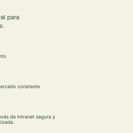
al para
e.
nto
mercado constante
ravés de Intranet segura y
lizada.